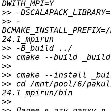
>>
>>
 -
DCMAKE_INSTALL_PREFIX=/
>>
>>
>>
>>
>>
 cd /mnt/pool/6/pakul
>>
>>