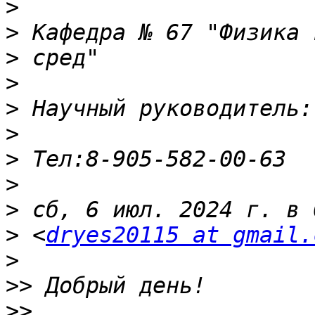
>
>
>
>
>
>
>
>
>
>
 <
dryes20115 at gmail.
>
>>
>>