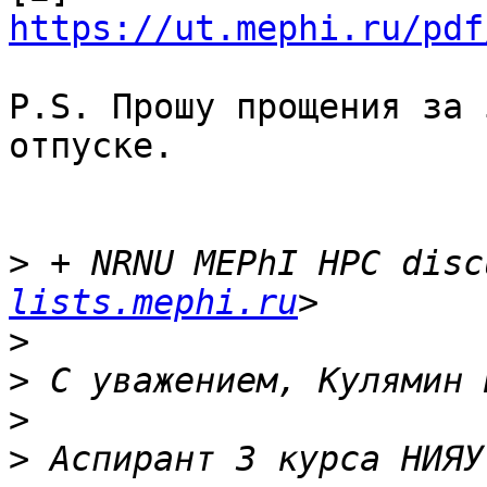
https://ut.mephi.ru/pdf
P.S. Прошу прощения за 
отпуске.

>
 + NRNU MEPhI HPC disc
lists.mephi.ru
>
>
>
>