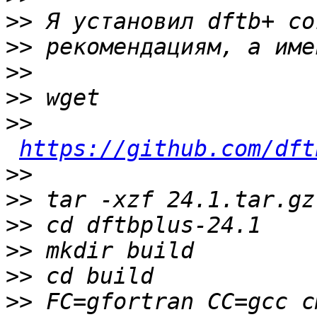
>>
>>
>>
>>
>>
https://github.com/dft
>>
>>
>>
>>
>>
>>
 FC=gfortran CC=gcc c