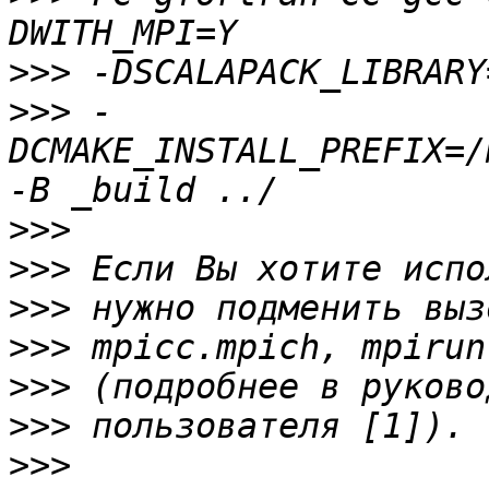
>>>
>>>
 -
DCMAKE_INSTALL_PREFIX=/
>>>
>>>
>>>
>>>
>>>
>>>
>>>