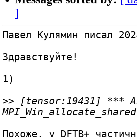
]
Павел Кулямин писал 202
Здравствуйте!

1)

>>
 [tensor:19431] *** A
Похоже, у DFTB+ частичн