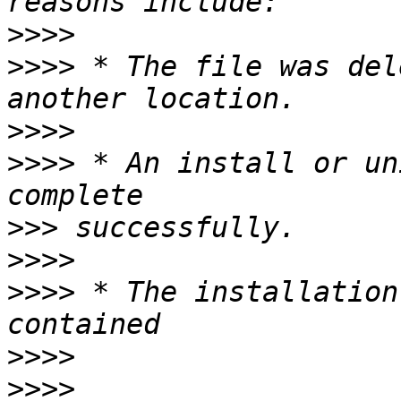
>>>>
>>>>
 * The file was del
>>>>
>>>>
 * An install or un
>>>
>>>>
>>>>
 * The installation
>>>>
>>>>