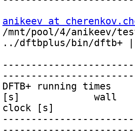
anikeev at cherenkov.ch
/mnt/pool/4/anikeev/tes
../dftbplus/bin/dftb+ |
-----------------------
-----------------------
DFTB+ running times    
[s]             wall 

clock [s]

-----------------------
-----------------------