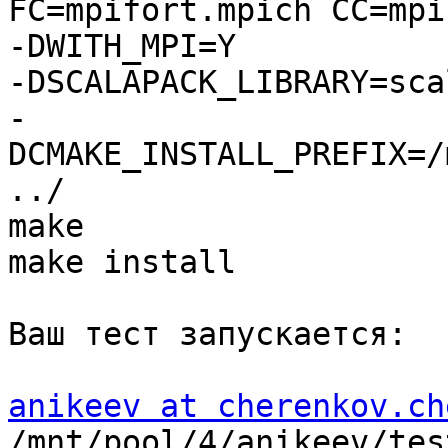
FC=mpifort.mpich CC=mpi
-DWITH_MPI=Y 

-DSCALAPACK_LIBRARY=sca
-
DCMAKE_INSTALL_PREFIX=/
../

make

make install

Ваш тест запускается:

anikeev at cherenkov.ch
/mnt/pool/4/anikeev/tes