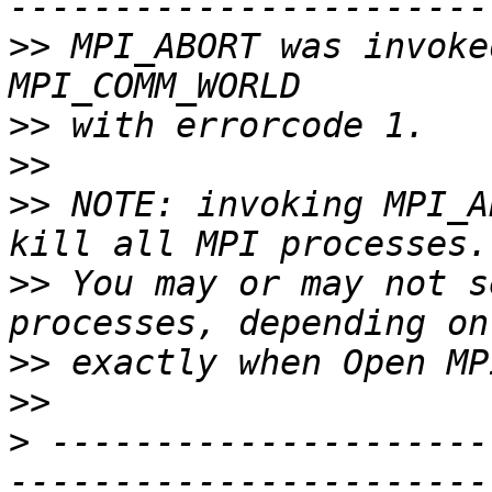
>>
 MPI_ABORT was invoke
>>
>>
>>
 NOTE: invoking MPI_A
>>
 You may or may not s
>>
>>
>
 ---------------------