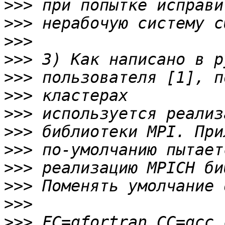
>>>
>>>
>>>
>>>
>>>
>>>
>>>
>>>
>>>
>>>
>>>
>>>
>>>
 FC=gfortran CC=gcc 