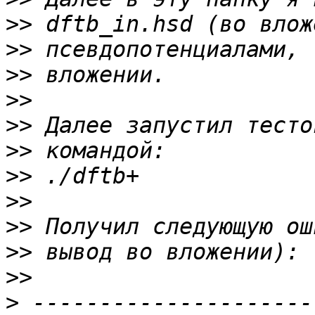
>>
>>
>>
>>
>>
>>
>>
>>
>>
>>
>>
>
 ---------------------