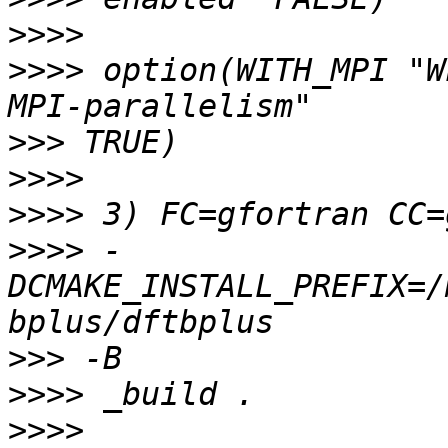
>>>>
>>>>
 option(WITH_MPI "W
>>>
>>>>
>>>>
>>>>
 -
DCMAKE_INSTALL_PREFIX=/
>>>
>>>>
>>>>