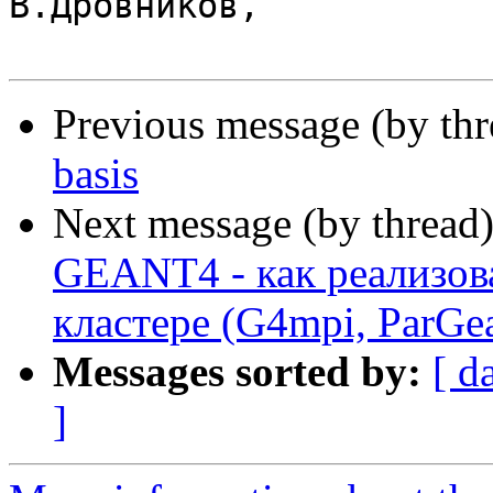
В.Дровников, 

Previous message (by th
basis
Next message (by thread
GEANT4 - как реализов
кластере (G4mpi, ParGea
Messages sorted by:
[ d
]