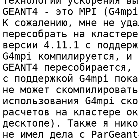
технологии ускорения вы
GEANT4 - это MPI (G4mpi
К сожалению, мне не уда
пересобрать на кластере
версии 4.11.1 c поддерж
G4mpi компилируется, и с
GEANT4 пересобирается, 
с поддержкой G4mpi пока

не может скомпилировать
использования G4mpi ско
расчетов на кластере ок
десктопе). Также я никог
не имел дела с ParGeant