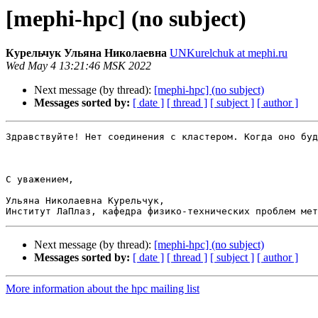
[mephi-hpc] (no subject)
Курельчук Ульяна Николаевна
UNKurelchuk at mephi.ru
Wed May 4 13:21:46 MSK 2022
Next message (by thread):
[mephi-hpc] (no subject)
Messages sorted by:
[ date ]
[ thread ]
[ subject ]
[ author ]
Здравствуйте! Нет соединения с кластером. Когда оно буд
С уважением,

Ульяна Николаевна Курельчук,

Next message (by thread):
[mephi-hpc] (no subject)
Messages sorted by:
[ date ]
[ thread ]
[ subject ]
[ author ]
More information about the hpc mailing list