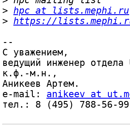
>
>
hpc at lists.mephi.ru
>
https://lists.mephi.r
--

С уважением,

ведущий инженер отдела 
к.ф.-м.н.,

Аникеев Артем.

e-mail: 
anikeev at ut.m
тел.: 8 (495) 788-56-99