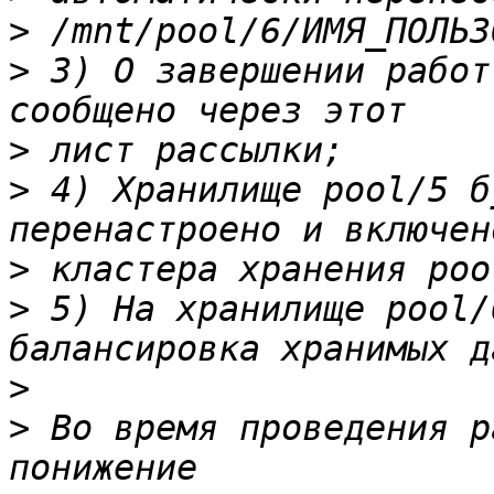
>
>
 3) О завершении работ
>
>
 4) Хранилище pool/5 б
>
>
 5) На хранилище pool/
>
>
 Во время проведения р