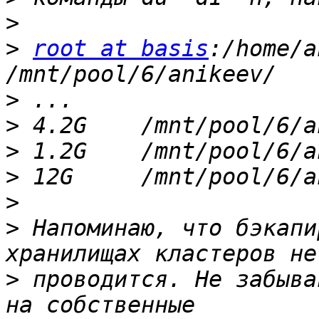
>
>
root at basis
:/home/a
>
>
>
>
>
>
 Напоминаю, что бэкапи
>
 проводится. Не забыва