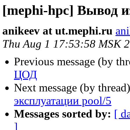
[mephi-hpc] Вывод и
anikeev at ut.mephi.ru
ani
Thu Aug 1 17:53:58 MSK 
Previous message (by th
ЦОД
Next message (by thread
эксплуатации pool/5
Messages sorted by:
[ d
]