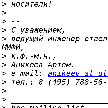
>
>
>
>
>
 ведущий инженер отдел
>
>
>
 e-mail: 
anikeev at ut
>
>
>