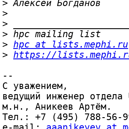
>
>
>
>
>
hpc at lists.mephi.ru
>
https://lists.mephi.r
--

С уважением,

ведущий инженер отдела 
м.н., Аникеев Артём.

Тел.: +7 (495) 788-56-9
e-mail: 
aaanikeyev at m