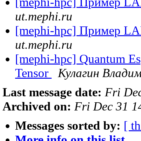
[mephi-hpc] Пример 
ut.mephi.ru
[mephi-hpc] Пример 
ut.mephi.ru
[mephi-hpc] Quantum Es
Tensor
Кулагин Влади
Last message date:
Fri De
Archived on:
Fri Dec 31 
Messages sorted by:
[ t
More info on this list...