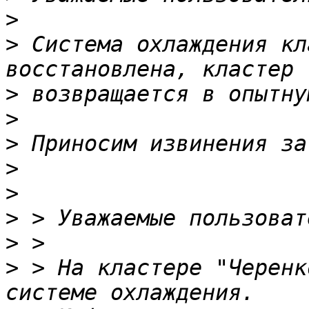
>
>
 Система охлаждения кл
>
>
>
>
>
>
>
>
 > На кластере "Черенк