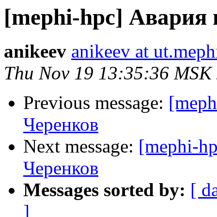
[mephi-hpc] Авария 
anikeev
anikeev at ut.meph
Thu Nov 19 13:35:36 MSK
Previous message:
[meph
Черенков
Next message:
[mephi-hp
Черенков
Messages sorted by:
[ d
]