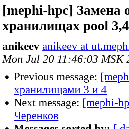
[mephi-hpc] Замена 
хранилищах pool 3,4
anikeev
anikeev at ut.meph
Mon Jul 20 11:46:03 MSK 
Previous message:
[meph
хранилищами 3 и 4
Next message:
[mephi-hp
Черенков
Messages sorted by:
[ d