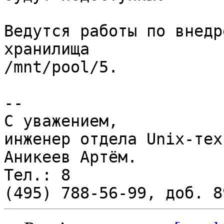
Ведутся работы по внедр
хранилища

/mnt/pool/5.

-- 

С уважением,

инженер отдела Unix-тех
Аникеев Артём.

Тел.: 8
