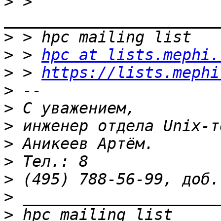
>
 > 
>
>
 > 
hpc at lists.mephi.
>
 > 
https://lists.mephi
>
>
>
>
>
>
>
>