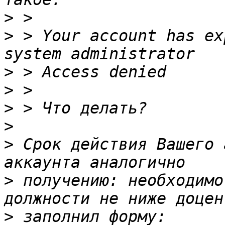
>
>
 > Your account has ex
>
>
>
>
>
 Срок действия Вашего 
>
 получению: необходимо
>