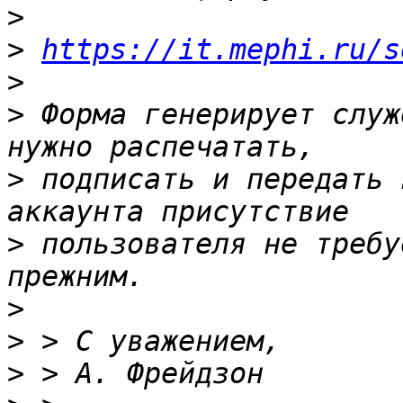
>
>
https://it.mephi.ru/s
>
>
 Форма генерирует служ
>
 подписать и передать 
>
 пользователя не требу
>
>
>