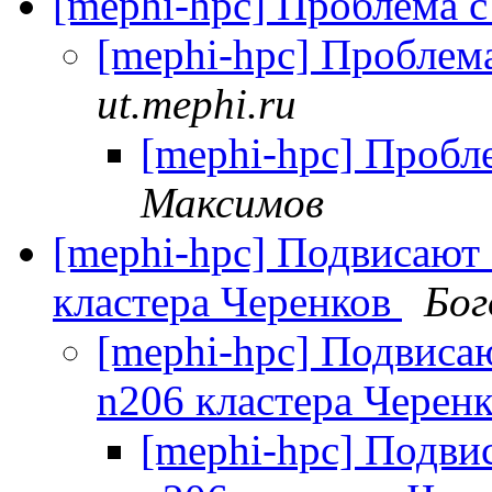
[mephi-hpc] Проблема 
[mephi-hpc] Проблем
ut.mephi.ru
[mephi-hpc] Пробл
Максимов
[mephi-hpc] Подвисают 
кластера Черенков
Бог
[mephi-hpc] Подвисаю
n206 кластера Черен
[mephi-hpc] Подвис