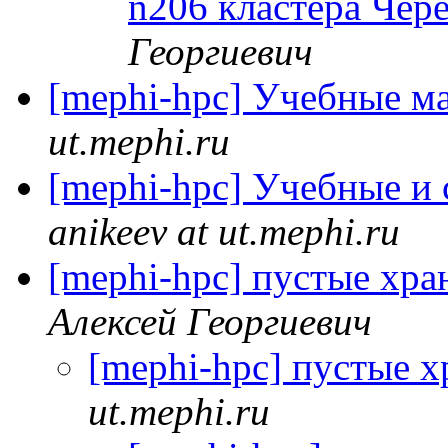
n206 кластера Чер
Георгиевич
[mephi-hpc] Учебные 
ut.mephi.ru
[mephi-hpc] Учебные и
anikeev at ut.mephi.ru
[mephi-hpc] пустые хр
Алексей Георгиевич
[mephi-hpc] пустые 
ut.mephi.ru