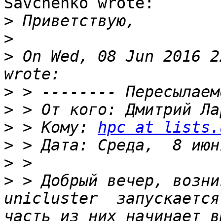
Savchenko wrote:

>
>
>
 On Wed, 08 Jun 2016 2
>
>
 > От кого: Дмитрий Ла
>
 > Кому: 
hpc at lists.
>
>
>
 > Добрый вечер, возни
unicluster  запускается
часть из них начинает в