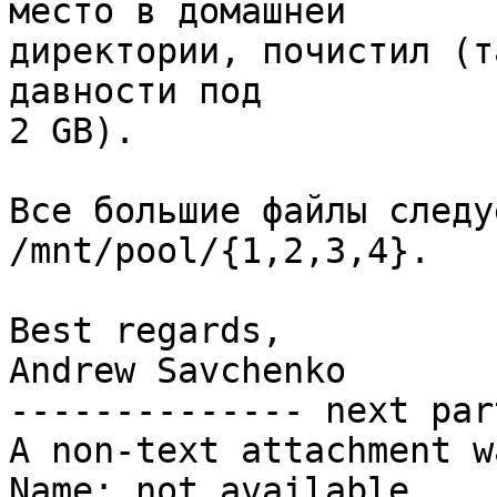
место в домашней

директории, почистил (т
давности под

2 GB).

Все большие файлы следу
/mnt/pool/{1,2,3,4}.

Best regards,

Andrew Savchenko

-------------- next par
A non-text attachment w
Name: not available
